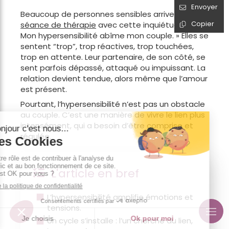
Envoyer
Beaucoup de personnes sensibles arrivent en
Copier
séance de thérapie
avec cette inquiétude : «
Mon hypersensibilité abîme mon couple. » Elles se
sentent “trop”, trop réactives, trop touchées,
trop en attente. Leur partenaire, de son côté, se
sent parfois dépassé, attaqué ou impuissant. La
relation devient tendue, alors même que l’amour
est présent.
Pourtant, l’hypersensibilité n’est pas un obstacle
au couple. C’est une manière de vivre le lien plus
intensément, qui a besoin d’être comprise et
régulée.
L'article en bref
L’hypersensibilité amplifie émotions et
tensions.
Un cycle s’installe : l’un cherche du lien,