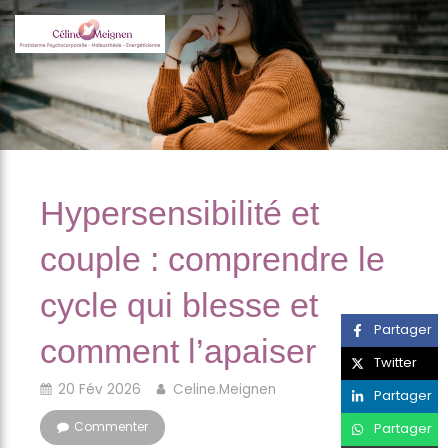
Hypersensibilité et
couple : comprendre le
cycle qui blesse et
Partager
comment l’apaiser
Twitter
20 Fév 2026
Celine.Meignen
Partager
Commenter
Partager