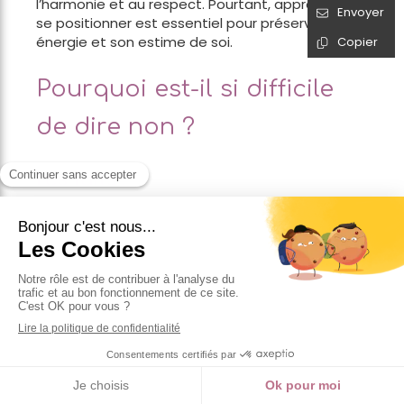
l’harmonie et au respect. Pourtant, apprendre à
Envoyer
se positionner est essentiel pour préserver son
énergie et son estime de soi.
Copier
Pourquoi est-il si difficile
de dire non ?
Les faits :
Peur du rejet et du conflit
: Vous acceptez
des situations qui ne vous conviennent pas
pour éviter d’être perçu.e comme «
méchant.e » ou de perdre l’affection des
autres.
Doute sur votre propre perception
:
Lorsque vous entendez un avis différent, vous
remettez en question le vôtre et finissez par
croire que l’autre a forcément raison.
Crainte de blesser
: Dire non semble